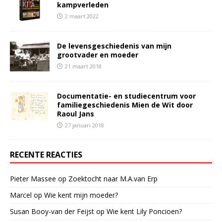
kampverleden
2 maart 2022
De levensgeschiedenis van mijn
grootvader en moeder
21 maart 2018
Documentatie- en studiecentrum voor
familiegeschiedenis Mien de Wit door
Raoul Jans
27 januari 2018
RECENTE REACTIES
Pieter Massee
op
Zoektocht naar M.A.van Erp
Marcel
op
Wie kent mijn moeder?
Susan Booy-van der Feijst
op
Wie kent Lily Poncioen?