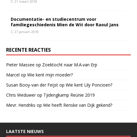
21 maart 2018
Documentatie- en studiecentrum voor
familiegeschiedenis Mien de Wit door Raoul Jans
27 januari 2018
RECENTE REACTIES
Pieter Massee
op
Zoektocht naar M.A.van Erp
Marcel
op
Wie kent mijn moeder?
Susan Booy-van der Feijst
op
Wie kent Lily Poncioen?
Chris Weduwer
op
Tjidengkamp Reünie 2019
Mevr. Hendriks
op
Wie heeft Renske van Dijk gekend?
LAATSTE NIEUWS