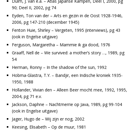
Dulm, J. van e.a. – Atlas Japanse Kampen, Deel I, 2000, pg
90; Deel II, 2002, pg 74
Eyden, Ton van der – Arts en gezin in de Oost 1928-1946,
2006, pg 147-210 (december 1945)
Fenton Huie, Shirley – Vergeten, 1995 (interviews), pg 43
(ook in Engelse uitgave)
Ferguson, Margaretha – Mammie ik ga dood, 1976
Graaff, Nell de – We survived: a mother’s story …, 1989, pg
54
Herman, Ronny – In the shadow of the sun, 1992
Hobma-Glastra, T.Y. – Bandjir, een Indische kroniek 1935-
1950, 1988
Hollander, Vivian den – Alleen Beer mocht mee, 1992, 1995,
2004, pg 71 e.v.
Jackson, Daphne – Nachtmerrie op Java, 1989, pg 99-104
(ook in Engelse uitgave)
Jager, Hugo de – Wij zijn er nog, 2002
Keesing, Elisabeth – Op de muur, 1981