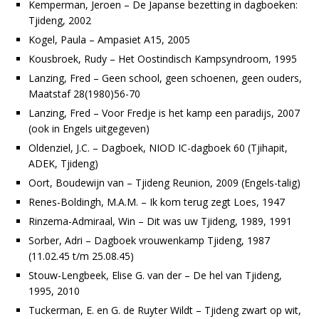
Kemperman, Jeroen – De Japanse bezetting in dagboeken:
Tjideng, 2002
Kogel, Paula – Ampasiet A15, 2005
Kousbroek, Rudy – Het Oostindisch Kampsyndroom, 1995
Lanzing, Fred – Geen school, geen schoenen, geen ouders,
Maatstaf 28(1980)56-70
Lanzing, Fred – Voor Fredje is het kamp een paradijs, 2007
(ook in Engels uitgegeven)
Oldenziel, J.C. – Dagboek, NIOD IC-dagboek 60 (Tjihapit,
ADEK, Tjideng)
Oort, Boudewijn van – Tjideng Reunion, 2009 (Engels-talig)
Renes-Boldingh, M.A.M. – Ik kom terug zegt Loes, 1947
Rinzema-Admiraal, Win – Dit was uw Tjideng, 1989, 1991
Sorber, Adri – Dagboek vrouwenkamp Tjideng, 1987
(11.02.45 t/m 25.08.45)
Stouw-Lengbeek, Elise G. van der – De hel van Tjideng,
1995, 2010
Tuckerman, E. en G. de Ruyter Wildt – Tjideng zwart op wit,