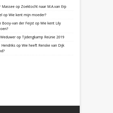
er Massee
op
Zoektocht naar M.A.van Erp
el
op
Wie kent mijn moeder?
 Booy-van der Feijst
op
Wie kent Lily
ioen?
s Weduwer
op
Tjidengkamp Reünie 2019
 Hendriks
op
Wie heeft Renske van Dijk
nd?