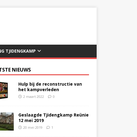
NG TJIDENGKAMP
TSTE NIEUWS
Hulp bij de reconstructie van
het kampverleden
2 maart 2022
0
Geslaagde Tjidengkamp Reünie
12 mei 2019
20 mei 2019
1