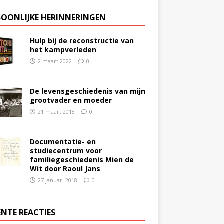
SOONLIJKE HERINNERINGEN
Hulp bij de reconstructie van
het kampverleden
2 maart 2022
0
De levensgeschiedenis van mijn
grootvader en moeder
21 maart 2018
0
Documentatie- en
studiecentrum voor
familiegeschiedenis Mien de
Wit door Raoul Jans
27 januari 2018
0
ENTE REACTIES