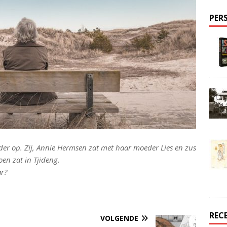
PER
eder op. Zij, Annie Hermsen zat met haar moeder Lies en zus
oen zat in Tjideng.
r?
REC
VOLGENDE