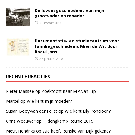
De levensgeschiedenis van mijn
grootvader en moeder
21 maart 2018
Documentatie- en studiecentrum voor
familiegeschiedenis Mien de Wit door
Raoul Jans
27 januari 2018
RECENTE REACTIES
Pieter Massee
op
Zoektocht naar M.A.van Erp
Marcel
op
Wie kent mijn moeder?
Susan Booy-van der Feijst
op
Wie kent Lily Poncioen?
Chris Weduwer
op
Tjidengkamp Reünie 2019
Mevr. Hendriks
op
Wie heeft Renske van Dijk gekend?