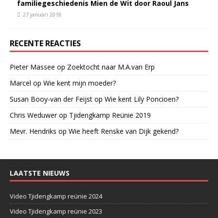
familiegeschiedenis Mien de Wit door Raoul Jans
27 januari 2018
RECENTE REACTIES
Pieter Massee
op
Zoektocht naar M.A.van Erp
Marcel
op
Wie kent mijn moeder?
Susan Booy-van der Feijst
op
Wie kent Lily Poncioen?
Chris Weduwer
op
Tjidengkamp Reünie 2019
Mevr. Hendriks
op
Wie heeft Renske van Dijk gekend?
LAATSTE NIEUWS
Video Tjidengkamp reünie 2024
Video Tjidengkamp reünie 2023