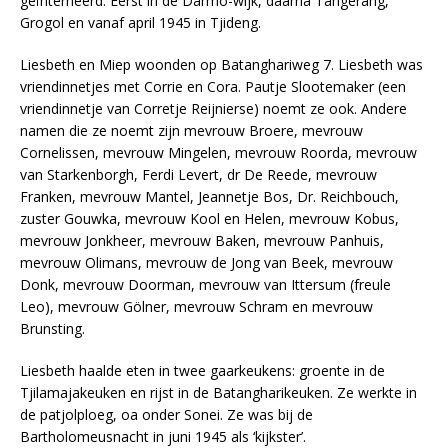
geïnterneerd. Eerst in de Darmo-wijk, daarna Tangerang,
Grogol en vanaf april 1945 in Tjideng.
Liesbeth en Miep woonden op Batanghariweg 7. Liesbeth was
vriendinnetjes met Corrie en Cora. Pautje Slootemaker (een
vriendinnetje van Corretje Reijnierse) noemt ze ook. Andere
namen die ze noemt zijn mevrouw Broere, mevrouw
Cornelissen, mevrouw Mingelen, mevrouw Roorda, mevrouw
van Starkenborgh, Ferdi Levert, dr De Reede, mevrouw
Franken, mevrouw Mantel, Jeannetje Bos, Dr. Reichbouch,
zuster Gouwka, mevrouw Kool en Helen, mevrouw Kobus,
mevrouw Jonkheer, mevrouw Baken, mevrouw Panhuis,
mevrouw Olimans, mevrouw de Jong van Beek, mevrouw
Donk, mevrouw Doorman, mevrouw van Ittersum (freule
Leo), mevrouw Gölner, mevrouw Schram en mevrouw
Brunsting.
Liesbeth haalde eten in twee gaarkeukens: groente in de
Tjilamajakeuken en rijst in de Batangharikeuken. Ze werkte in
de patjolploeg, oa onder Sonei. Ze was bij de
Bartholomeusnacht in juni 1945 als ‘kijkster’.