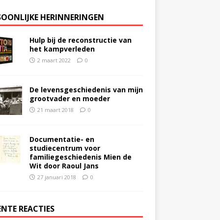
SOONLIJKE HERINNERINGEN
Hulp bij de reconstructie van
het kampverleden
2 maart 2022
0
De levensgeschiedenis van mijn
grootvader en moeder
21 maart 2018
0
Documentatie- en
studiecentrum voor
familiegeschiedenis Mien de
Wit door Raoul Jans
27 januari 2018
0
ENTE REACTIES