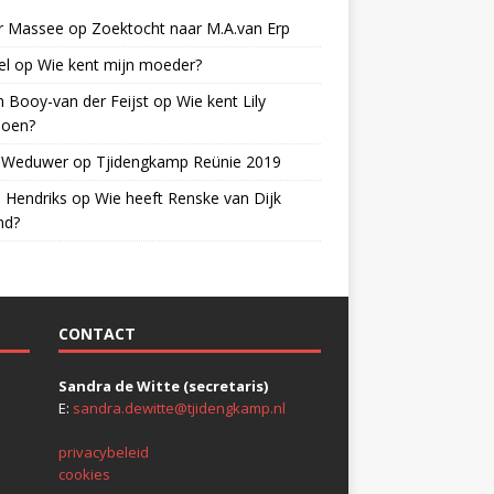
er Massee
op
Zoektocht naar M.A.van Erp
el
op
Wie kent mijn moeder?
 Booy-van der Feijst
op
Wie kent Lily
ioen?
s Weduwer
op
Tjidengkamp Reünie 2019
 Hendriks
op
Wie heeft Renske van Dijk
nd?
CONTACT
Sandra de Witte (secretaris)
E:
sandra.dewitte@tjidengkamp.nl
privacybeleid
cookies