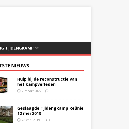
NG TJIDENGKAMP
TSTE NIEUWS
Hulp bij de reconstructie van
het kampverleden
2 maart 2022
0
Geslaagde Tjidengkamp Reünie
12 mei 2019
20 mei 2019
1