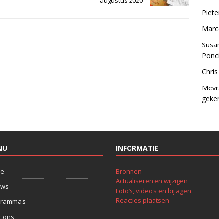
augustus 2020
Piet
Marc
Susan
Ponc
Chri
Mevr.
geke
NU
INFORMATIE
e
Bronnen
Actualiseren en wijzigen
uws
Foto’s, video’s en bijlagen
Reacties plaatsen
gramma’s
r ons