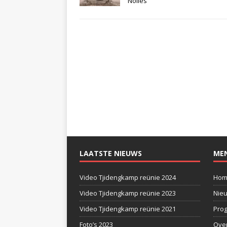
Nolles
LAATSTE NIEUWS
ME
Video Tjidengkamp reünie 2024
Hom
Video Tjidengkamp reünie 2023
Nie
Video Tjidengkamp reünie 2021
Pro
Foto’s 2023
Ove