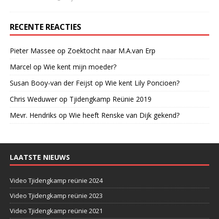
RECENTE REACTIES
Pieter Massee
op
Zoektocht naar M.A.van Erp
Marcel
op
Wie kent mijn moeder?
Susan Booy-van der Feijst
op
Wie kent Lily Poncioen?
Chris Weduwer
op
Tjidengkamp Reünie 2019
Mevr. Hendriks
op
Wie heeft Renske van Dijk gekend?
LAATSTE NIEUWS
Video Tjidengkamp reünie 2024
Video Tjidengkamp reünie 2023
Video Tjidengkamp reünie 2021