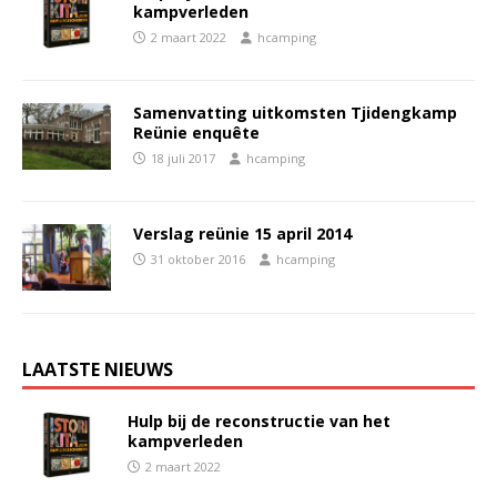
kampverleden
2 maart 2022
hcamping
Samenvatting uitkomsten Tjidengkamp
Reünie enquête
18 juli 2017
hcamping
Verslag reünie 15 april 2014
31 oktober 2016
hcamping
LAATSTE NIEUWS
Hulp bij de reconstructie van het
kampverleden
2 maart 2022