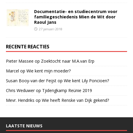
Documentatie- en studiecentrum voor
familiegeschiedenis Mien de Wit door
Raoul Jans
27 januari 2018
RECENTE REACTIES
Pieter Massee
op
Zoektocht naar M.A.van Erp
Marcel
op
Wie kent mijn moeder?
Susan Booy-van der Feijst
op
Wie kent Lily Poncioen?
Chris Weduwer
op
Tjidengkamp Reünie 2019
Mevr. Hendriks
op
Wie heeft Renske van Dijk gekend?
LAATSTE NIEUWS