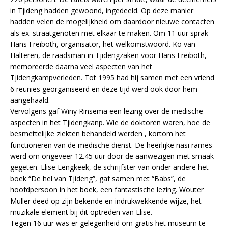
in Tjideng hadden gewoond, ingedeeld. Op deze manier
hadden velen de mogelijkheid om daardoor nieuwe contacten
als ex. straatgenoten met elkaar te maken. Om 11 uur sprak
Hans Freiboth, organisator, het welkomstwoord. Ko van
Halteren, de raadsman in Tjidengzaken voor Hans Freiboth,
memoreerde daarna veel aspecten van het
Tjidengkampverleden. Tot 1995 had hij samen met een vriend
6 reünies georganiseerd en deze tijd werd ook door hem
aangehaald.
Vervolgens gaf Winy Rinsema een lezing over de medische
aspecten in het Tjidengkanp. Wie de doktoren waren, hoe de
besmettelijke ziekten behandeld werden , kortom het
functioneren van de medische dienst. De heerlijke nasi rames
werd om ongeveer 12.45 uur door de aanwezigen met smaak
gegeten. Elise Lengkeek, de schrijfster van onder andere het
boek “De hel van Tjideng”, gaf samen met “Babs”, de
hoofdpersoon in het boek, een fantastische lezing. Wouter
Muller deed op zijn bekende en indrukwekkende wijze, het
muzikale element bij dit optreden van Elise.
Tegen 16 uur was er gelegenheid om gratis het museum te