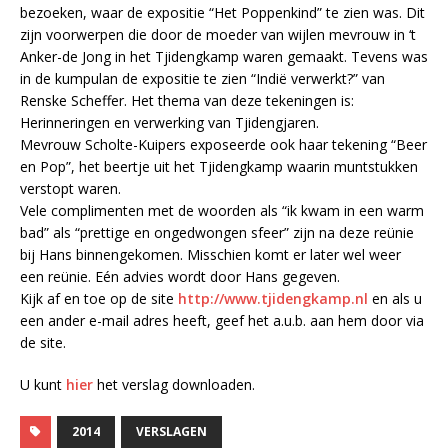
bezoeken, waar de expositie “Het Poppenkind” te zien was. Dit
zijn voorwerpen die door de moeder van wijlen mevrouw in ‘t
Anker-de Jong in het Tjidengkamp waren gemaakt. Tevens was
in de kumpulan de expositie te zien “Indië verwerkt?” van
Renske Scheffer. Het thema van deze tekeningen is:
Herinneringen en verwerking van Tjidengjaren.
Mevrouw Scholte-Kuipers exposeerde ook haar tekening “Beer
en Pop”, het beertje uit het Tjidengkamp waarin muntstukken
verstopt waren.
Vele complimenten met de woorden als “ik kwam in een warm
bad” als “prettige en ongedwongen sfeer” zijn na deze reünie
bij Hans binnengekomen. Misschien komt er later wel weer
een reünie. Eén advies wordt door Hans gegeven.
Kijk af en toe op de site
http://www.tjidengkamp.nl
en als u
een ander e-mail adres heeft, geef het a.u.b. aan hem door via
de site.
U kunt
hier
het verslag downloaden.
2014
VERSLAGEN